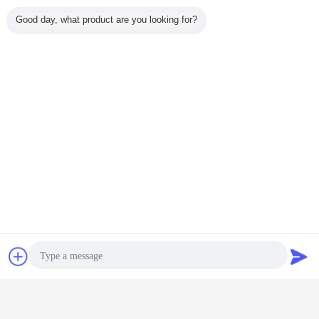
Hülle und Gehäuse - H3A-Serie
Good day, what product are you looking for?
Oberfläche
Epoxypulver
Material
Aluminiumguss
Farbe
Grau oder auf Wunsch der Kunden
Verriegelungselemente
Ausrüstung
Metall-Elastische Pressen
Material
mit einer Breite von nicht mehr als 20
mm
Siegel
NBR
Betriebstemperaturen
-40°C ± 125°C
Entflammbarkeit nach (UL94)
V0
Schutzniveau nach DIN EN
IP65
60529
Schutzdeckung
Metalldeckel verfügbar
Zusätzlich
Kunststoffkapuze und Wohnungen
Faden
PG11 / PG13.5 / M20
Plaudern
Referenzen