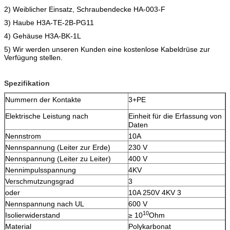
2) Weiblicher Einsatz, Schraubendecke HA-003-F
3) Haube H3A-TE-2B-PG11
4) Gehäuse H3A-BK-1L
5) Wir werden unseren Kunden eine kostenlose Kabeldrüse zur
Verfügung stellen.
Spezifikation
Nummern der Kontakte
3+PE
Elektrische Leistung nach
Einheit für die Erfassung von
Daten
Nennstrom
10A
Nennspannung (Leiter zur Erde)
230 V
Nennspannung (Leiter zu Leiter)
400 V
Nennimpulsspannung
4KV
Verschmutzungsgrad
3
oder
10A 250V 4KV 3
Nennspannung nach UL
600 V
10
Isolierwiderstand
≥ 10
Ohm
Material
Polykarbonat