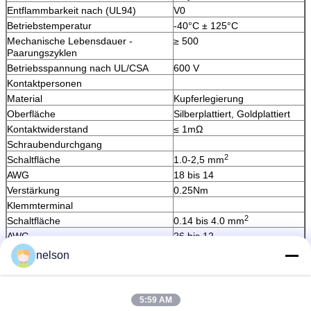
Entflammbarkeit nach (UL94)
V0
Betriebstemperatur
-40°C ± 125°C
Mechanische Lebensdauer -
≥ 500
Paarungszyklen
Betriebsspannung nach UL/CSA
600 V
Kontaktpersonen
Material
Kupferlegierung
Oberfläche
Silberplattiert, Goldplattiert
Kontaktwiderstand
≤ 1mΩ
Schraubendurchgang
2
Schaltfläche
1.0-2,5 mm
AWG
18 bis 14
Verstärkung
0.25Nm
Klemmterminal
2
Schaltfläche
0.14 bis 4.0 mm
AWG
26 bis 12
Endpunkt der Käfigklemme
nelson
2
Schaltfläche
0.14 bis 2,5 mm
AWG
26 bis 14
5:59 AM