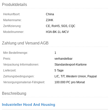
Produktdetails
Herkunftsort:
China
Markenname:
ZJHK
Zertifizierung:
CE, RoHS, SGS, CQC
Modellnummer:
H3A-BK-1L-MCV
Zahlung und Versand AGB
Min Bestellmenge:
1
Preis:
verhandelbar
Verpackung Informationen:
Standardexport-Kartone
Lieferzeit:
5 Tage
Zahlungsbedingungen:
L/C, T/T, Western Union, Paypal
Versorgungsmaterial-Fähigkeit:
100.000 PC pro Monat
Beschreibung
Industrieller Hood And Housing