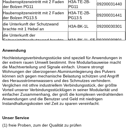
Haubenspitzeneintritt mit 2 Faden
H3A-TE-2B-
09200031440
der Bolzen PG11
PG11
Haubenspitzeneintritt mit 2 Faden
H3A-TE-2B-
09200031441
der Bolzen PG13.5
PG13.5
die Unterkunft der Schutzwand
H3A-BK-1L
09200030301
brachte mit 1 Hebel an
die Unterkunft der
Seiteneintrittsschutzwand brachte
H3A-BK-1L-SE
09200030801
mit 1 Hebel an
Anwendung
die Unterkunft der Oberfläche
H3A-SF-1L-
brachte mit 1 Faden des Hebels
19200031250
Hochleistungsverbindungsstücke sind speziell für Anwendungen in
M20
M20 an
der extrem rauen Umwelt bestimmt. Ihre Modularbauweise macht
die Machtverteilung und Signale einfach. Unsere strongt
die Unterkunft der Oberfläche
H3A-SF-1L-
Wohnungen der überzogenen Aluminiumlegierung des Pulvers
brachte mit 1 Faden des Hebels
09200031250
PG11
können sich gegen mechanische Belastung schützen und Angriff
PG11, unterer Eintritt an
des Herausströmenwassers und des Schmutzes verhindern.
die Unterkunft der Oberfläche
Verglichen mit othre industriellem Verbindungsstück, der größte
H3A-SF-1L-
brachte mit 1 Faden des Hebels
09200031251
Vorteil unserer Verbindungsstücklügen in seiner Modularität und
PG13.5
PG13.5, unterer Eintritt an
einfacher Zusammenhang, der groß die komplexen verdrahtenden
Anwendungen und die Benutzer und Geld mit niedrigen
Unterkunft des Kabels zur Kabelart
H3A-CCT-1L-
19200031750
Instandhaltungskosten viel Zeit zu sparen vereinfacht.
mit 1 Faden des Hebels M20
M20
Unterkunft des Kabels zur Kabelart
H3A-CCT-1L-
09200031750
mit 1 Faden des Hebels PG11
PG11
Unser Service
Unterkunft des Kabels zur Kabelart
H3A-CCT-1L-
09200031751
(1) freie Proben, zum der Qualität zu prüfen
mit 1 Faden des Hebels PG13.5
PG13.5