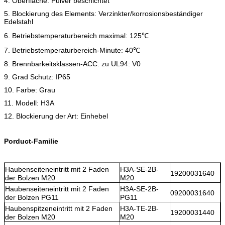
4. Oberfläche: Pulver beschichtet
5. Blockierung des Elements: Verzinkter/korrosionsbeständiger
Edelstahl
6. Betriebstemperaturbereich maximal: 125℃
7. Betriebstemperaturbereich-Minute: 40℃
8. Brennbarkeitsklassen-ACC. zu UL94: V0
9. Grad Schutz: IP65
10. Farbe: Grau
11. Modell: H3A
12. Blockierung der Art: Einhebel
Porduct-Familie
Haubenseiteneintritt mit 2 Faden
H3A-SE-2B-
19200031640
der Bolzen M20
M20
Haubenseiteneintritt mit 2 Faden
H3A-SE-2B-
09200031640
der Bolzen PG11
PG11
Haubenspitzeneintritt mit 2 Faden
H3A-TE-2B-
19200031440
der Bolzen M20
M20