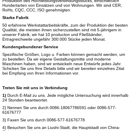
Produktion des Hochleistungsverbindungsstücks, einschließlich
Hundertarten von Einsätzen und von Wohnungen. Wir sind CER,
RoHs, CQC, CCC, ISO genehmigten.
Starke Fabrik
50 erfahrene Werkstattarbeitskräfte, zum der Produktion der besten
Qualität, die meisten ihnen sicherzustellen sind mit 5-jährigem in
unserer Fabrik, wir hat 10 producton und Fließbänder,
Ertragreichweite ungefähr 300.000 Stücke jeden Monat.
Kundengebundener Service
Spezifische Größen, Logo u. Farben können gemacht werden, um
zu bestellen. Da wir eigene Gestaltungsmitte und moderne
Maschinen haben, sind wir entwickeln neue Entwürfe jedes Jahr.
Schicken Sie uns Ihre Details bitte und wir bereiten einzelnes Zitat
bei Empfang von Ihren Informationen vor.
Treten Sie mit uns in Verbindung
1)
Durch E-Mail zu uns. Jede mögliche Untersuchung wird innerhalb
24 Stunden beantwortet.
2)
Nennen Sie uns durch 0086-18067786591 oder 0086-577-
61676777
3)
Faxen Sie uns durch 0086-577-61676778
4)
Besuchen Sie uns an Liushi-Stadt, die Hauptstadt von China-