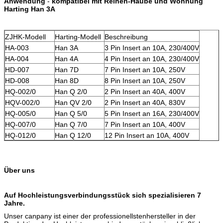
Anwendung
-
kompatibel mit Reihen-Haube und Wohnung
Harting Han 3A
ZJHK-Modell
Harting-Modell
Beschreibung
HA-003
Han 3A
3 Pin Insert an 10A, 230/400V
HA-004
Han 4A
4 Pin Insert an 10A, 230/400V
HD-007
Han 7D
7 Pin Insert an 10A, 250V
HD-008
Han 8D
8 Pin Insert an 10A, 250V
HQ-002/0
Han Q 2/0
2 Pin Insert an 40A, 400V
HQV-002/0
Han QV 2/0
2 Pin Insert an 40A, 830V
HQ-005/0
Han Q 5/0
5 Pin Insert an 16A, 230/400V
HQ-007/0
Han Q 7/0
7 Pin Insert an 10A, 400V
HQ-012/0
Han Q 12/0
12 Pin Insert an 10A, 400V
Über uns
Auf Hochleistungsverbindungsstück sich spezialisieren 7
Jahre.
Unser canpany ist einer der professionellstenhersteller in der