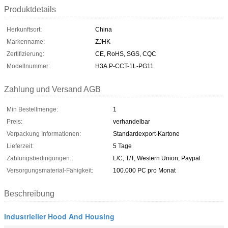
Produktdetails
Herkunftsort:
China
Markenname:
ZJHK
Zertifizierung:
CE, RoHS, SGS, CQC
Modellnummer:
H3A.P-CCT-1L-PG11
Zahlung und Versand AGB
Min Bestellmenge:
1
Preis:
verhandelbar
Verpackung Informationen:
Standardexport-Kartone
Lieferzeit:
5 Tage
Zahlungsbedingungen:
L/C, T/T, Western Union, Paypal
Versorgungsmaterial-Fähigkeit:
100.000 PC pro Monat
Beschreibung
Industrieller Hood And Housing