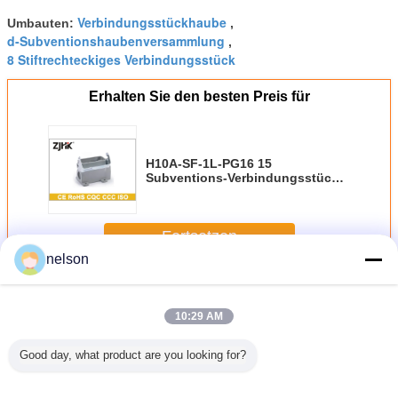
Verbindungsstückhaube
Umbauten:
,
d-Subventionshaubenversammlung
,
8 Stiftrechteckiges Verbindungsstück
Erhalten Sie den besten Preis für
H10A-SF-1L-PG16 15
Subventions-Verbindungsstück
Hood With Protective Cover Pin D
Fortsetzen
nelson
Industrieller Hood And Housing
Mehr
10:29 AM
Good day, what product are you looking for?
-hoher
Wohnung der
09300060302
H6B - BK -
doppel
ntritt
neintritt
Schutzwand 24B
Verbindungsstück-
Hochleistungsverbindungsstüc
Einhebe