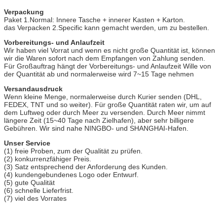
Verpackung
Paket 1.Normal: Innere Tasche + innerer Kasten + Karton.
das Verpacken 2.Specific kann gemacht werden, um zu bestellen.
Vorbereitungs- und Anlaufzeit
Wir haben viel Vorrat und wenn es nicht große Quantität ist, können
wir die Waren sofort nach dem Empfangen von Zahlung senden.
Für Großauftrag hängt der Vorbereitungs- und Anlaufzeit Wille von
der Quantität ab und normalerweise wird 7~15 Tage nehmen
Versandausdruck
Wenn kleine Menge, normalerweise durch Kurier senden (DHL,
FEDEX, TNT und so weiter). Für große Quantität raten wir, um auf
dem Luftweg oder durch Meer zu versenden. Durch Meer nimmt
längere Zeit (15~40 Tage nach Zielhafen), aber sehr billigere
Gebühren. Wir sind nahe NINGBO- und SHANGHAI-Hafen.
Unser Service
(1) freie Proben, zum der Qualität zu prüfen.
(2) konkurrenzfähiger Preis.
(3) Satz entsprechend der Anforderung des Kunden.
(4) kundengebundenes Logo oder Entwurf.
(5) gute Qualität
(6) schnelle Lieferfrist.
(7) viel des Vorrates