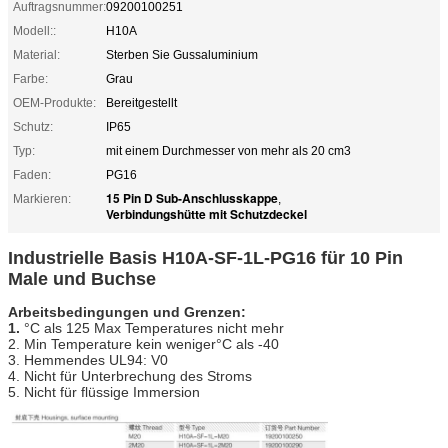
Auftragsnummer:
09200100251
Modell::
H10A
Material:
Sterben Sie Gussaluminium
Farbe:
Grau
OEM-Produkte:
Bereitgestellt
Schutz:
IP65
Typ:
mit einem Durchmesser von mehr als 20 cm3
Faden:
PG16
15 Pin D Sub-Anschlusskappe
Markieren:
,
Verbindungshütte mit Schutzdeckel
Industrielle Basis H10A-SF-1L-PG16 für 10 Pin
Male und Buchse
Arbeitsbedingungen und Grenzen:
1.
°C
als 125 Max Temperatures nicht mehr
2. Min Temperature kein weniger
°C
als -40
3. Hemmendes UL94: V0
4. Nicht für Unterbrechung des Stroms
5. Nicht für flüssige Immersion