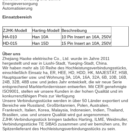
Energieversorgung
Automatisierung
Einsatzbereich
ZJHK-Modell
Harting-Modell
Beschreibung
HA-010
Han 10A
10 Pin Insert an 16A, 250V
HD-015
Han 15D
15 Pin Insert an 10A, 250V
Über uns
Zhejiang Haoke elektrische Co., Ltd. wurde im Jahre 2011
hergestellt und war in Liushi-Stadt, Yueqing-Stadt, China.
Wir haben mehr als 10 Reihe des Hochleistungsverbindungsstücks,
einschließlich Einsatz ha, ER, HEE, HD, HDD, HK, MAJESTÄT, HSB,
Hauptquartier usw. und Wohnung 3A, 10A, 16A, 32A, 6B, 10B, 16B,
24B, 32B, 48B usw. und jedes Jahr entwickelt, die wir neue Serie
entsprechend Markterfordernissen entwerfen. Mit CER genehmigte
ISO9001, stellen wir unsere Kunden in der hohen Qualität und im
konkurrenzfähigen Preis zur Verfügung
Unsere Verbindungsstücke werden in über 50 Länder exportiert und
Bereiche wie Russland, Großbritannien, Polen, Australien,
Frankreich, Italien, Korea, Malaysia, Indonesien, Indien, Thailand,
Brasilien, usw. und unsere Qualität wird gut angenommen.
ZJHK-Verbindungsstück bringen tadellos Harting, ILME, Weidmuller,
Verbindungsstücke TE SIBAS zusammen und wir bemühen uns, Ihr
Spitzenlieferant des Hochleistungsverbindungsstücks zu sein.