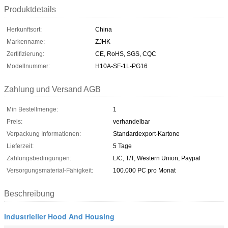
Produktdetails
Herkunftsort:
China
Markenname:
ZJHK
Zertifizierung:
CE, RoHS, SGS, CQC
Modellnummer:
H10A-SF-1L-PG16
Zahlung und Versand AGB
Min Bestellmenge:
1
Preis:
verhandelbar
Verpackung Informationen:
Standardexport-Kartone
Lieferzeit:
5 Tage
Zahlungsbedingungen:
L/C, T/T, Western Union, Paypal
Versorgungsmaterial-Fähigkeit:
100.000 PC pro Monat
Beschreibung
Industrieller Hood And Housing