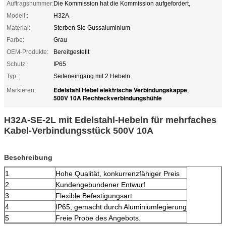
Auftragsnummer:
Die Kommission hat die Kommission aufgefordert,
Modell::
H32A
Material:
Sterben Sie Gussaluminium
Farbe:
Grau
OEM-Produkte:
Bereitgestellt
Schutz:
IP65
Typ:
Seiteneingang mit 2 Hebeln
Edelstahl Hebel elektrische Verbindungskappe
Markieren:
,
500V 10A Rechteckverbindungshühle
H32A-SE-2L mit Edelstahl-Hebeln für mehrfaches
Kabel-Verbindungsstück 500V 10A
Beschreibung
1
Hohe Qualität, konkurrenzfähiger Preis
2
Kundengebundener Entwurf
3
Flexible Befestigungsart
4
IP65, gemacht durch Aluminiumlegierung
5
Freie Probe des Angebots.