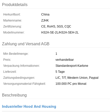
Produktdetails
Herkunftsort:
China
Markenname:
ZJHK
Zertifizierung:
CE, RoHS, SGS, CQC
Modellnummer:
H32A-SE-2L/H32A-SEH-2L
Zahlung und Versand AGB
Min Bestellmenge:
1
Preis:
verhandelbar
Verpackung Informationen:
Standardexport-Kartone
Lieferzeit:
5 Tage
Zahlungsbedingungen:
L/C, T/T, Western Union, Paypal
Versorgungsmaterial-Fähigkeit:
100.000 PC pro Monat
Beschreibung
Industrieller Hood And Housing