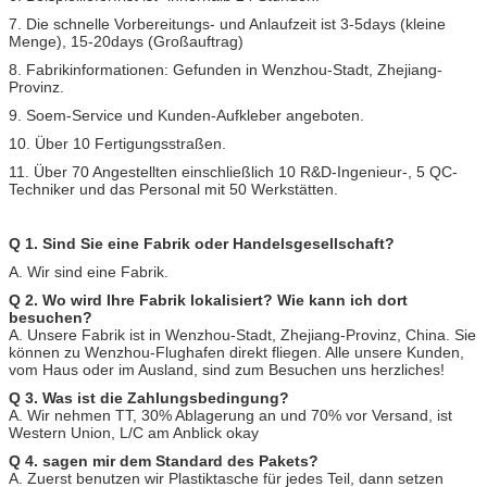
7. Die schnelle Vorbereitungs- und Anlaufzeit ist 3-5days (kleine
Menge), 15-20days (Großauftrag)
8. Fabrikinformationen: Gefunden in Wenzhou-Stadt, Zhejiang-
Provinz.
9. Soem-Service und Kunden-Aufkleber angeboten.
10. Über 10 Fertigungsstraßen.
11. Über 70 Angestellten einschließlich 10 R&D-Ingenieur-, 5 QC-
Techniker und das Personal mit 50 Werkstätten.
Q 1. Sind Sie eine Fabrik oder Handelsgesellschaft?
A. Wir sind eine Fabrik.
Q 2. Wo wird Ihre Fabrik lokalisiert? Wie kann ich dort
besuchen?
A. Unsere Fabrik ist in Wenzhou-Stadt, Zhejiang-Provinz, China. Sie
können zu Wenzhou-Flughafen direkt fliegen. Alle unsere Kunden,
vom Haus oder im Ausland, sind zum Besuchen uns herzliches!
Q 3. Was ist die Zahlungsbedingung?
A. Wir nehmen TT, 30% Ablagerung an und 70% vor Versand, ist
Western Union, L/C am Anblick okay
Q 4. sagen mir dem Standard des Pakets?
A. Zuerst benutzen wir Plastiktasche für jedes Teil, dann setzen