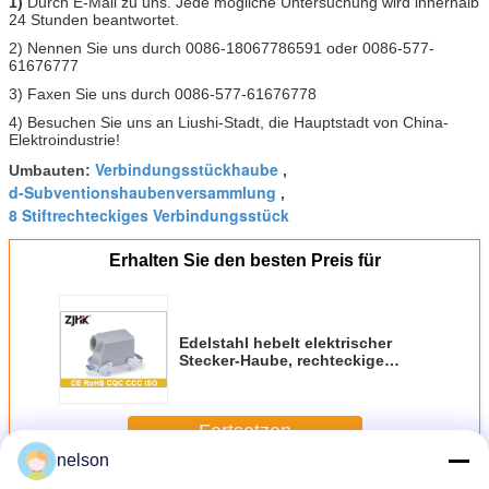
1)
Durch E-Mail zu uns. Jede mögliche Untersuchung wird innerhalb
24 Stunden beantwortet.
2) Nennen Sie uns durch 0086-18067786591 oder 0086-577-
61676777
3) Faxen Sie uns durch 0086-577-61676778
4) Besuchen Sie uns an Liushi-Stadt, die Hauptstadt von China-
Elektroindustrie!
Verbindungsstückhaube
Umbauten:
,
d-Subventionshaubenversammlung
,
8 Stiftrechteckiges Verbindungsstück
Erhalten Sie den besten Preis für
Edelstahl hebelt elektrischer
Stecker-Haube, rechteckige
Verbindungsstück-Haube 500V
10A
Fortsetzen
nelson