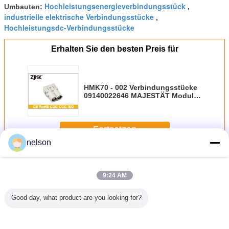
Hochleistungsenergieverbindungsstück
Umbauten:
,
industrielle elektrische Verbindungsstücke
,
Hochleistungsdc-Verbindungsstücke
Erhalten Sie den besten Preis für
HMK70 - 002 Verbindungsstücke
09140022646 MAJESTÄT Modular
Industrial Electrical
Fortsetzen
nelson
Elektrisches Hochleistungsverbindungsstück
Mehr
9:24 AM
Good day, what product are you looking for?
lare
Modulares
09140032701 40
HMK70 - 002
HMK-004 
he axiale
elektrisches
Ampere axialer
Verbindungsstücke
schüt
tungsschraube
Hochleistungsverbindungsstück
Han Heavy Duty
09140022646
Hochleis