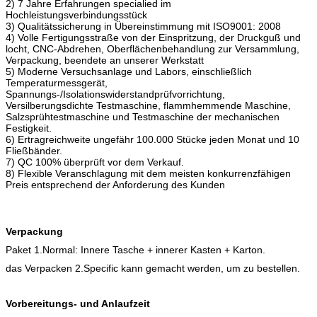
2) 7 Jahre Erfahrungen specialied im
Hochleistungsverbindungsstück
3) Qualitätssicherung in Übereinstimmung mit ISO9001: 2008
4) Volle Fertigungsstraße von der Einspritzung, der Druckguß und
locht, CNC-Abdrehen, Oberflächenbehandlung zur Versammlung,
Verpackung, beendete an unserer Werkstatt
5) Moderne Versuchsanlage und Labors, einschließlich
Temperaturmessgerät,
Spannungs-/Isolationswiderstandprüfvorrichtung,
Versilberungsdichte Testmaschine, flammhemmende Maschine,
Salzsprühtestmaschine und Testmaschine der mechanischen
Festigkeit.
6) Ertragreichweite ungefähr 100.000 Stücke jeden Monat und 10
Fließbänder.
7) QC 100% überprüft vor dem Verkauf.
8) Flexible Veranschlagung mit dem meisten konkurrenzfähigen
Preis entsprechend der Anforderung des Kunden
Verpackung
Paket 1.Normal: Innere Tasche + innerer Kasten + Karton.
das Verpacken 2.Specific kann gemacht werden, um zu bestellen.
Vorbereitungs- und Anlaufzeit