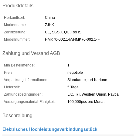
Produktdetails
Herkunftsort:
China
Markenname:
ZJHK
Zertifizierung:
CE, SGS, CQC, RoHS
Modellnummer:
HMK70-002.1-M/HMK70-002.1-F
Zahlung und Versand AGB
Min Bestellmenge:
1
Preis:
negotible
Verpackung Informationen:
Standardexport-Kartone
Lieferzeit:
5 Tage
Zahlungsbedingungen:
L/C, T/T, Western Union, Paypal
Versorgungsmaterial-Fähigkeit:
100,000pcs pro Monat
Beschreibung
Elektrisches Hochleistungsverbindungsstück