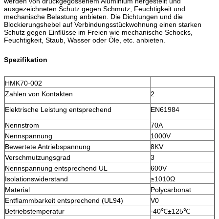
werden von druckgegossenem Aluminium hergestellt und
ausgezeichneten Schutz gegen Schmutz, Feuchtigkeit und
mechanische Belastung anbieten. Die Dichtungen und die
Blockierungshebel auf Verbindungsstückwohnung einen starken
Schutz gegen Einflüsse im Freien wie mechanische Schocks,
Feuchtigkeit, Staub, Wasser oder Öle, etc. anbieten.
Spezifikation
HMK70-002
Zahlen von Kontakten
2
Elektrische Leistung entsprechend
EN61984
Nennstrom
70A
Nennspannung
1000V
Bewertete Antriebspannung
8KV
Verschmutzungsgrad
3
Nennspannung entsprechend UL
600V
Isolationswiderstand
≥1010Ω
Material
Polycarbonat
Entflammbarkeit entsprechend (UL94)
V0
Betriebstemperatur
-40℃±125℃