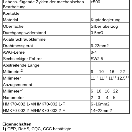
Lebens- fügende Zyklen der mechanischen
≥500
Bearbeitung
Kontakte
Material
Kupferlegierung
Oberfläche
Silber überzog
Durchgangswiderstand
0.5mΩ
Axiale Schraubklemme
Drahtmessgerät
6-22mm2
AWG-Lehre
8-4
Sechseckiger Fahrer
SW2.5
Abstreifende Länge
2
Millimeter
6 10 16 22
+1
+1
+1
+1
Millimeter
11
11
11
12,5
Anzugsmoment
2
Millimeter
6 10 16 22
Nanometer
2 3 4 5
HMK70-002.1-M/HMK70-002.1-F
6~16mm2
HMK70-002.2-M/HMK70-002.2-F
14~22mm2
Eigenschaften
1)
CER, RoHS, CQC, CCC bestätigte