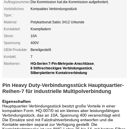
Auftragsnummer:
Die Kommission hat die Kommission aufgefordert,
Vorbildliches
Kompaktes Verbindungsstück
Type::
Material:
Polykarbonat Sabic 3412 Urkunde
Kontaktart:
Krampfadern
Strom:
10A
Spannung:
400V
OEM-Produkte:
Bereitgestellt
Kontakt:
7
HQ-Serien 7-Pin-Mehrpole-Anschlüsse
Markieren:
,
8 Stiftrechteckiges Verbindungsstück
,
Silberplattierte Kontaktverbindung
Pin Heavy Duty-Verbindungsstück Hauptquartier-
Reihen-7 für industrielle Multipolverbindung
Eigenschaften
Hauptquartier-Verbindungsstück besitzt große Vorteile in einer
kompakten Form. HQ-007/0 ist ein kleines aber leistungsfähiges
Verbindungsstück, das an 10A, Spannung 400 veranschlagt wird.
Die Einsätze sind mit Falzdrahtverbindung entworfen und die
Kontakte werden separat zur Verfügung gestellt. Die
Kontaktdrahtstrecke ist von AWG-Lehre 26 bis 14, mit hartem Silber,