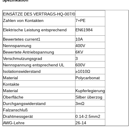
EINSÄTZE DES VERTRAGS-HQ-007/0
Zahlen von Kontakten
7+PE
Elektrische Leistung entsprechend
EN61984
Bewertetes current1
10A
Nennspannung
400V
Bewertete Antriebspannung
6KV
Verschmutzungsgrad
3
Nennspannung entsprechend UL
600V
Isolationswiderstand
≥1010Ω
Material
Polycarbonat
Kontakte
Material
Kupferlegierung
Oberfläche
Silber überzog
Durchgangswiderstand
3mΩ
Falzanschluß
Drahtmessgerät
0.14-2.5mm2
AWG-Lehre
26-14