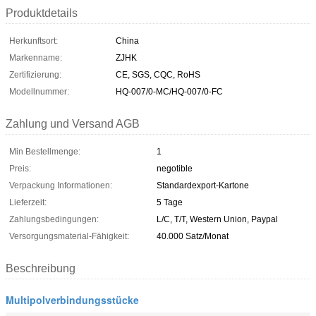
Produktdetails
Herkunftsort:
China
Markenname:
ZJHK
Zertifizierung:
CE, SGS, CQC, RoHS
Modellnummer:
HQ-007/0-MC/HQ-007/0-FC
Zahlung und Versand AGB
Min Bestellmenge:
1
Preis:
negotible
Verpackung Informationen:
Standardexport-Kartone
Lieferzeit:
5 Tage
Zahlungsbedingungen:
L/C, T/T, Western Union, Paypal
Versorgungsmaterial-Fähigkeit:
40.000 Satz/Monat
Beschreibung
Multipolverbindungsstücke