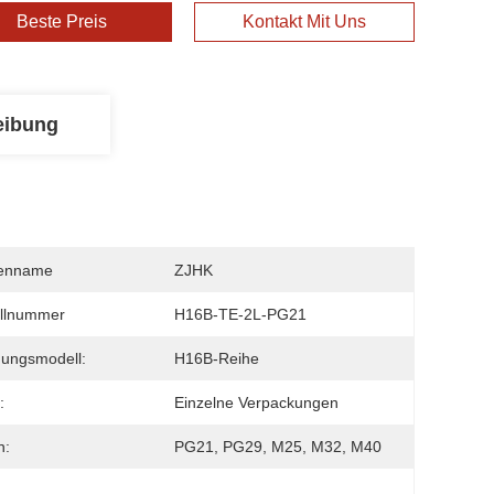
Beste Preis
Kontakt Mit Uns
eibung
enname
ZJHK
llnummer
H16B-TE-2L-PG21
ungsmodell:
H16B-Reihe
:
Einzelne Verpackungen
n:
PG21, PG29, M25, M32, M40