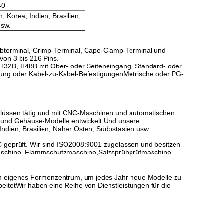
40
, Korea, Indien, Brasilien,
usw.
bterminal, Crimp-Terminal, Cape-Clamp-Terminal und
von 3 bis 216 Pins.
32B, H48B mit Ober- oder Seiteneingang, Standard- oder
igung oder Kabel-zu-Kabel-BefestigungenMetrische oder PG-
chlüssen tätig und mit CNC-Maschinen und automatischen
z- und Gehäuse-Modelle entwickelt.Und unsere
 Indien, Brasilien, Naher Osten, Südostasien usw.
 geprüft. Wir sind ISO2008:9001 zugelassen und besitzen
stmaschine, Flammschutzmaschine,Salzsprühprüfmaschine
n eigenes Formenzentrum, um jedes Jahr neue Modelle zu
beitetWir haben eine Reihe von Dienstleistungen für die