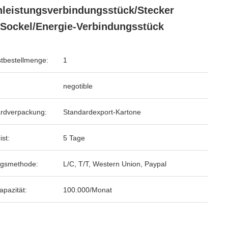
leistungsverbindungsstück/Stecker
Sockel/Energie-Verbindungsstück
tbestellmenge:
1
negotible
rdverpackung:
Standardexport-Kartone
ist:
5 Tage
ngsmethode:
L/C, T/T, Western Union, Paypal
apazität:
100.000/Monat