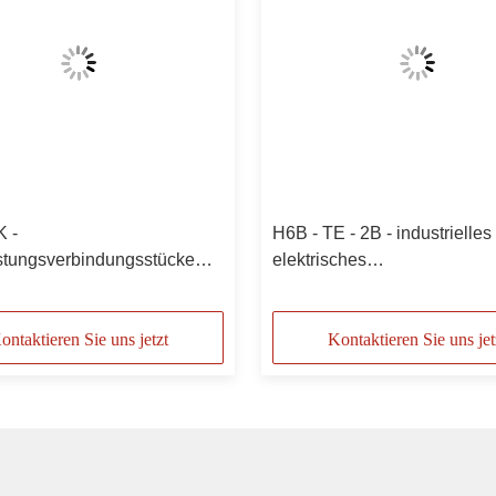
K -
H6B - TE - 2B - industrielles
stungsverbindungsstücke
elektrisches
6 Pin Rectangular Connector
Hochleistungsverbindungss
60301
PG16 mit Spitzeneintritt
ontaktieren Sie uns jetzt
Kontaktieren Sie uns jet