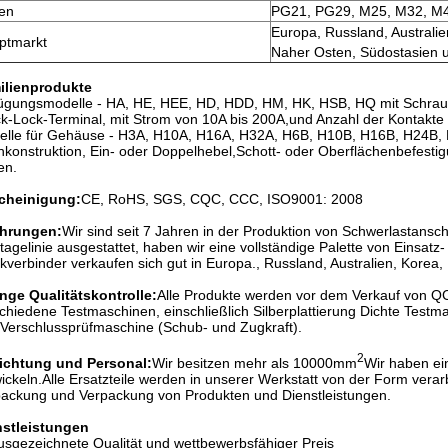
en
PG21, PG29, M25, M32, M
Europa, Russland, Australien
ptmarkt
Naher Osten, Südostasien 
ilienprodukte
ügungsmodelle - HA, HE, HEE, HD, HDD, HM, HK, HSB, HQ mit Schrau
k-Lock-Terminal, mit Strom von 10A bis 200A,und Anzahl der Kontakte 
lle für Gehäuse - H3A, H10A, H16A, H32A, H6B, H10B, H16B, H24B, H
konstruktion, Ein- oder Doppelhebel,Schott- oder Oberflächenbefest
en.
cheinigung:
CE, RoHS, SGS, CQC, CCC, ISO9001: 2008
ahrungen:
Wir sind seit 7 Jahren in der Produktion von Schwerlastans
agelinie ausgestattet, haben wir eine vollständige Palette von Einsat
kverbinder verkaufen sich gut in Europa., Russland, Australien, Korea,
nge Qualitätskontrolle:
Alle Produkte werden vor dem Verkauf von QC
chiedene Testmaschinen, einschließlich Silberplattierung Dichte Te
Verschlussprüfmaschine (Schub- und Zugkraft).
2
richtung und Personal:
Wir besitzen mehr als 10000mm
Wir haben ei
ickeln.Alle Ersatzteile werden in unserer Werkstatt von der Form verar
ackung und Verpackung von Produkten und Dienstleistungen.
nstleistungen
usgezeichnete Qualität und wettbewerbsfähiger Preis