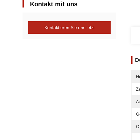
Kontakt mit uns
Kontaktieren Sie uns jetzt
D
He
Ze
A
G
O