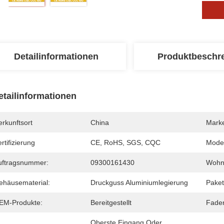
Detailinformationen
Produktbeschr
etailinformationen
rkunftsort
China
Mark
rtifizierung
CE, RoHS, SGS, CQC
Mode
uftragsnummer:
09300161430
Wohn
ehäusematerial:
Druckguss Aluminiumlegierung
Paket
EM-Produkte:
Bereitgestellt
Fade
Oberste Eingang Oder 