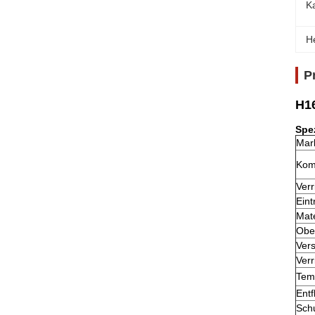
K
H
P
H1
Spez
Mar
Kom
Ver
Eint
Mate
Obe
Vers
Verr
Tem
Ent
Sch