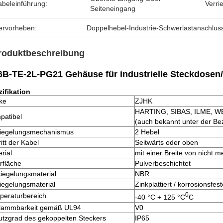
abeleinführung:
Verri
Seiteneingang
ervorheben:
Doppelhebel-Industrie-Schwerlastanschlus
roduktbeschreibung
6B-TE-2L-PG21 Gehäuse für industrielle Steckdose
ifikation
ke
ZJHK
HARTING, SIBAS, ILME, 
patibel
(auch bekannt unter der B
riegelungsmechanismus
2 Hebel
ritt der Kabel
Seitwärts oder oben
rial
mit einer Breite von nicht 
rfläche
Pulverbeschichtet
iegelungsmaterial
NBR
iegelungsmaterial
Zinkplattiert / korrosionsfes
0
peraturbereich
-40 °C + 125 °C
C
flammbarkeit gemäß UL94
V0
utzgrad des gekoppelten Steckers
IP65