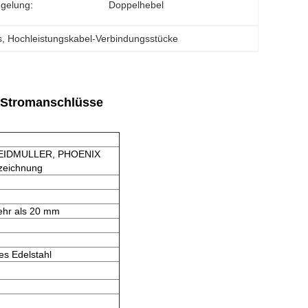
egelung:
Doppelhebel
s
, 
Hochleistungskabel-Verbindungsstücke
n/Stromanschlüsse
WEIDMULLER, PHOENIX
ezeichnung
mehr als 20 mm
tes Edelstahl