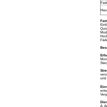
Fad
Hau
Fam
Einf
Quic
Mode
Hoch
Fäd
Bes
Erf
Mont
Stec
Stre
vers
und 
Ein
entw
Verp
Die
A. A