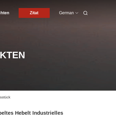
chten
Zitat
German
UKTEN
gsstück
eltes Hebelt Industrielles