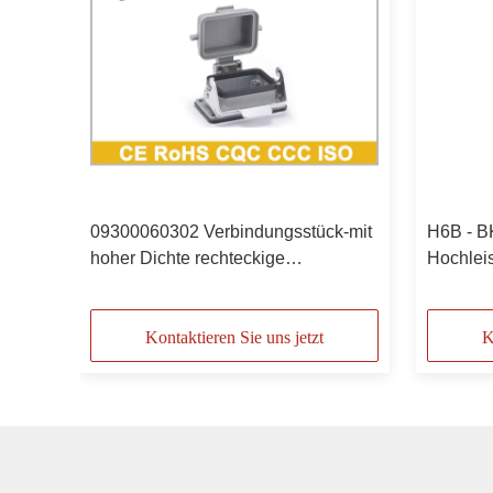
09300060302 Verbindungsstück-mit
H6B - B
 b-
hoher Dichte rechteckige
Hochlei
nd
Plastikabdeckung H6B - BK - 1L -
dC-1L, 
Lebenslauf
093000
Kontaktieren Sie uns jetzt
K