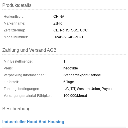
Produktdetails
Herkunftsort:
CHINA
Markenname:
ZJHK
Zertifizierung:
CE, RoHS, SGS, CQC
Modellnummer:
H24B-SE-4B-PG21
Zahlung und Versand AGB
Min Bestellmenge:
1
Preis:
negotible
Verpackung Informationen:
Standardexport-Kartone
Lieferzeit:
5 Tage
Zahlungsbedingungen:
L/C, T/T, Western Union, Paypal
Versorgungsmaterial-Fähigkeit:
100.000/Monat
Beschreibung
Industrieller Hood And Housing