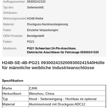
Auftragsnummer:
09300241520
Typ des
Seiteneintritt
Gehäuses::
Wohnungsmodell:
H24B-Reihe
Material:
Druckguss Aluminiumlegierung
Paket:
Einzelne Verpackungen
OEM-Produkte:
Bereitgestellt
Faden:
PG21
PG21 Schwerlast 24-Pin-Anschluss
Markieren:
,
Elektrische Anschlüsse für Fahrzeuge 09300241520
H24B-SE-4B-PG21 09300241520
09300241540
Hülle
für männliche weibliche Industrieanschlüsse
Spezifikation
Marke
ZJHK
Herkunftsort
Wenzhou, China
Typ
Hood - Seiteneingang - Hochbau ist optional
Material
Aluminiumoxid mit Druckguss ADC12