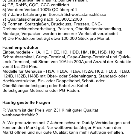
4) CE, RoHS, CQC, CCC zertifiziert
5) Vor dem Verkauf 100% QC überprüft
6) 7 Jahre Erfahrung im Bereich Schwerlastanschlüsse
7) Qualitätssicherung nach ISO9001:2008
8) Formen, Spritzgießen, Druckguss, Pressen, CNC-
Drehmaschinenbearbeitung, Polieren, Oberflächenbehandlung,
Montage, Verpacken werden in unserer Werkstatt verarbeitet
9) Die Produktion beträgt etwa 100.000 Stück pro Monat.
Familienprodukte
Einbaumodelle - HA, HE, HEE, HD, HDD, HM, HK, HSB, HQ mit
Schraubterminal, Crimp-Terminal, Cape-Clamp-Terminal und Quick-
Lock-Terminal, mit Strom von 10A bis 200A,und Anzahl der Kontakte
von 3 bis 216 Pins.
Modelle für Gehäuse - H3A, H10A, H16A, H32A, H6B, H10B, H16B,
H24B, H32B, H48B mit Ober- oder Seiteneingang, Standard- oder
Hochkonstruktion, Ein- oder Doppelhebel,Schott- oder
Oberflächenbefestigung oder Kabel-zu-Kabel-
BefestigungenMetrische oder PG-Fäden.
Häufig gestellte Fragen
F: Warum ist der Preis von ZJHK mit guter Qualität
wettbewerbsfähig?
A: Wir produzieren seit 7 Jahren schwere Duddy-Verbindungen und
kennen den Markt gut. Nur wettbewerbsfähiger Preis kann den
Markt öffnen und nur gute Qualität kann mehr Aufträge erhalten.