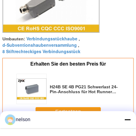
Verbindungsstückhaube
Umbauten:
,
d-Subventionshaubenversammlung
,
8 Stiftrechteckiges Verbindungsstück
Erhalten Sie den besten Preis für
H24B SE 4B PG21 Schwerlast 24-
Pin-Anschluss für Hot Runner
Temperature Controller
09300241520
Fortsetzen
nelson
Industrieller Hood And Housing
Mehr