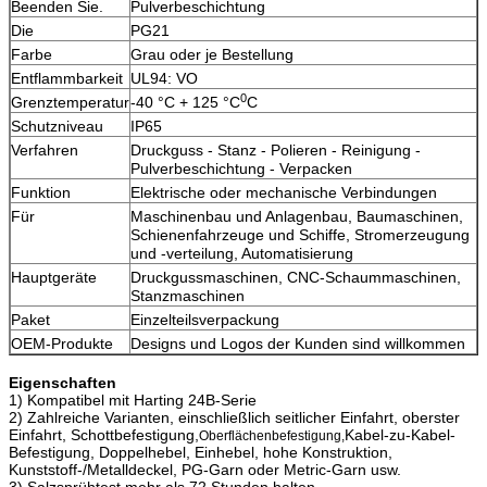
Beenden Sie.
Pulverbeschichtung
Die
PG21
Farbe
Grau oder je Bestellung
Entflammbarkeit
UL94: VO
0
Grenztemperatur
-40 °C + 125 °C
C
Schutzniveau
IP65
Verfahren
Druckguss - Stanz - Polieren - Reinigung -
Pulverbeschichtung - Verpacken
Funktion
Elektrische oder mechanische Verbindungen
Für
Maschinenbau und Anlagenbau, Baumaschinen,
Schienenfahrzeuge und Schiffe, Stromerzeugung
und -verteilung, Automatisierung
Hauptgeräte
Druckgussmaschinen, CNC-Schaummaschinen,
Stanzmaschinen
Paket
Einzelteilsverpackung
OEM-Produkte
Designs und Logos der Kunden sind willkommen
Eigenschaften
1) Kompatibel mit Harting 24B-Serie
2) Zahlreiche Varianten, einschließlich seitlicher Einfahrt, oberster
Einfahrt, Schottbefestigung,
Kabel-zu-Kabel-
Oberflächenbefestigung,
Befestigung, Doppelhebel, Einhebel, hohe Konstruktion,
Kunststoff-/Metalldeckel, PG-Garn oder Metric-Garn usw.
3) Salzsprühtest mehr als 72 Stunden halten.