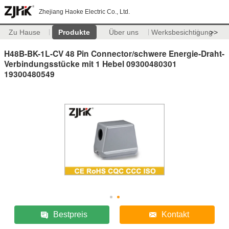
Zhejiang Haoke Electric Co., Ltd.
Zu Hause
Produkte
Über uns
Werksbesichtigung
>>
H48B-BK-1L-CV 48 Pin Connector/schwere Energie-Draht-
Verbindungsstücke mit 1 Hebel 09300480301
19300480549
Bestpreis
Kontakt