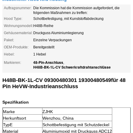
Auftragsnummer:
Die Kommission hat die Kommission aufgefordert, die
folgenden Maßnahmen zu treffen:
Hood Type:
Schottbefestigung, mit Kunststoffabdeckung
Wohnungsmodell:
H48B-Reihe
Gehäusematerial:
Druckguss Aluminiumlegierung
Paket:
Einzelne Verpackungen
OEM-Produkte:
Bereitgestellt
Hebel:
1 Hebel
48-Pin-Anschluss
Markieren:
,
H48B-BK-1L-CV Schwerkraftdrahtanschlüsse
H48B-BK-1L-CV 09300480301 19300480549
für 48
Pin He
VW-Industrieanschluss
Spezifikation
Marke
ZJHK
Herkunftsort
Wenzhou, China
Typ
E
Schottbefestigung mit Schutzdeckel
Material
Aluminiumoxid mit Druckguss ADC12