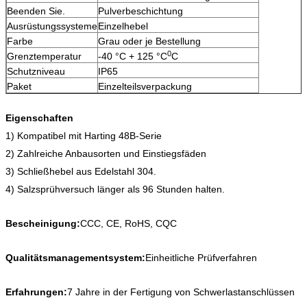
Beenden Sie.
Pulverbeschichtung
Ausrüstungssysteme
Einzelhebel
Farbe
Grau oder je Bestellung
0
Grenztemperatur
-40 °C + 125 °C
C
Schutzniveau
IP65
Paket
Einzelteilsverpackung
Eigenschaften
1) Kompatibel mit Harting 48B-Serie
2) Zahlreiche Anbausorten und Einstiegsfäden
3) Schließhebel aus Edelstahl 304.
4) Salzsprühversuch länger als 96 Stunden halten.
Bescheinigung:
CCC, CE, RoHS, CQC
Qualitätsmanagementsystem:
Einheitliche Prüfverfahren
Erfahrungen:
7 Jahre in der Fertigung von Schwerlastanschlüssen