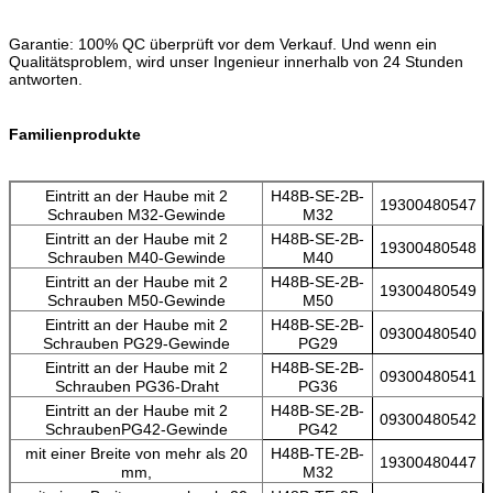
Garantie: 100% QC überprüft vor dem Verkauf. Und wenn ein
Qualitätsproblem, wird unser Ingenieur innerhalb von 24 Stunden
antworten.
Familienprodukte
Eintritt an der Haube mit 2
H48B-SE-2B-
19300480547
Schrauben M32-Gewinde
M32
Eintritt an der Haube mit 2
H48B-SE-2B-
19300480548
Schrauben M40-Gewinde
M40
Eintritt an der Haube mit 2
H48B-SE-2B-
19300480549
Schrauben M50-Gewinde
M50
Eintritt an der Haube mit 2
H48B-SE-2B-
09300480540
Schrauben PG29-Gewinde
PG29
Eintritt an der Haube mit 2
H48B-SE-2B-
09300480541
Schrauben PG36-Draht
PG36
Eintritt an der Haube mit 2
H48B-SE-2B-
09300480542
SchraubenPG42-Gewinde
PG42
mit einer Breite von mehr als 20
H48B-TE-2B-
19300480447
mm,
M32