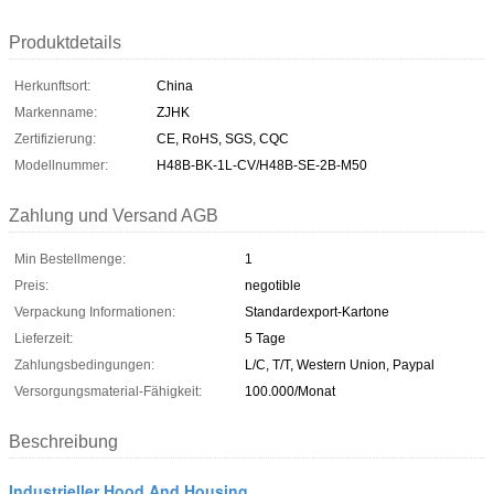
Produktdetails
Herkunftsort:
China
Markenname:
ZJHK
Zertifizierung:
CE, RoHS, SGS, CQC
Modellnummer:
H48B-BK-1L-CV/H48B-SE-2B-M50
Zahlung und Versand AGB
Min Bestellmenge:
1
Preis:
negotible
Verpackung Informationen:
Standardexport-Kartone
Lieferzeit:
5 Tage
Zahlungsbedingungen:
L/C, T/T, Western Union, Paypal
Versorgungsmaterial-Fähigkeit:
100.000/Monat
Beschreibung
Industrieller Hood And Housing