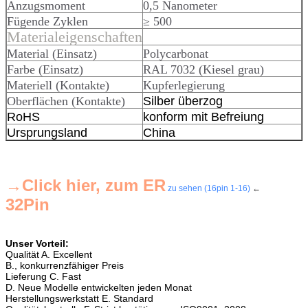
Anzugsmoment
0,5 Nanometer
Fügende Zyklen
≥ 500
Materialeigenschaften
Material (Einsatz)
Polycarbonat
Farbe (Einsatz)
RAL 7032 (Kiesel grau)
Materiell (Kontakte)
Kupferlegierung
Oberflächen (Kontakte)
Silber überzog
RoHS
konform mit Befreiung
Ursprungsland
China
→Click hier, zum ER
zu sehen (16pin 1-16)
←
32Pin
Unser Vorteil:
Qualität A. Excellent
B., konkurrenzfähiger Preis
Lieferung C. Fast
D. Neue Modelle entwickelten jeden Monat
Herstellungswerkstatt E. Standard