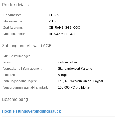
Produktdetails
Herkunftsort:
CHINA
Markenname:
ZJHK
Zertifizierung:
CE, RoHS, SGS, CQC
Modellnummer:
HE-032-M (17-32)
Zahlung und Versand AGB
Min Bestellmenge:
1
Preis:
verhandelbar
Verpackung Informationen:
Standardexport-Kartone
Lieferzeit:
5 Tage
Zahlungsbedingungen:
L/C, T/T, Western Union, Paypal
Versorgungsmaterial-Fähigkeit:
100.000 PC pro Monat
Beschreibung
Hochleistungsverbindungsstück