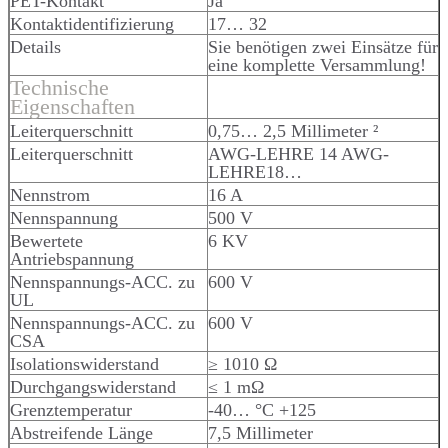
PET-Kontakt
Ja
Kontaktidentifizierung
17… 32
Details
Sie benötigen zwei Einsätze für
eine komplette Versammlung!
Technische
Eigenschaften
Leiterquerschnitt
0,75… 2,5 Millimeter ²
Leiterquerschnitt
AWG-LEHRE 14 AWG-
LEHRE18…
Nennstrom
16 A
Nennspannung
500 V
Bewertete
6 KV
Antriebspannung
Nennspannungs-ACC. zu
600 V
UL
Nennspannungs-ACC. zu
600 V
CSA
Isolationswiderstand
≥ 1010 Ω
Durchgangswiderstand
≤ 1 mΩ
Grenztemperatur
-40… °C +125
Abstreifende Länge
7,5 Millimeter