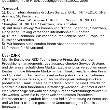
Qualitätskontrolle F. Strict bestätigen zu ISO9001: 2008
Transport:
1). Durch internationales drücken Sie aus: DHL, TNT, FEDEX, UPS,
Aramex, SF, Posten, etc.
2). Durch Meer: Wir können UHRKETTE Ningbo, UHRKETTE
Shanghai, UHRKETTE Shenzhen, usw. anbieten
3). Auf dem Luftweg: Wir können von Ningbo, Shanghai, Shenzhen,
Hong Kong, Peking versenden internationaler Flughafen.
4). Durch Eisenbahn. Wir können durch Schiene nach Europa und
Russland versenden.
5). Wir können auch senden Ihrem Absender oder anderen
Lieferanten für Mitversand.
Über ZJHK
Mithilfe Berufs-der R&D-Teams unsere Firma, des strengen
Produktionsmanagements, des ausgezeichneten Service-Systems
und der wissenschaftlichen Marktstrategie sind wir versuchen unser
Bestes, um die führende Marke mit dem konkurrenzfähigsten Preis
und Qualität im Hochleistungsverbindungsstückmarkt aufzubauen.
ZJHK spezialisierte sich, auf, Hochleistungsverbindungsstücke zu
produzieren. Dank unsere hartnäckige Forschung und Entwicklung,
sind wir in einen führenden Hersteller gewachsen. Wir produzieren
eine vollständige Auswahl des hevy Aufgabenverbindungsstücks für
Sie wählen, wenn Sie in irgendwelchen unseres Produktes
interessant sind, glauben bitte, dass frei in Verbindung zu treten uns
und wir bereit sind, die ganze Ihre Untersuchung mit Details zu
beantworten.