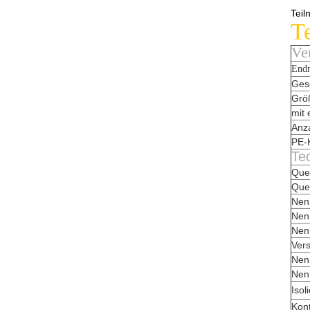
Tei
T
Ve
End
Ges
Grö
mit
Anza
PE-
Te
Quer
Quer
Nen
Nen
Nen
Ver
Nen
Nen
Isol
Kon