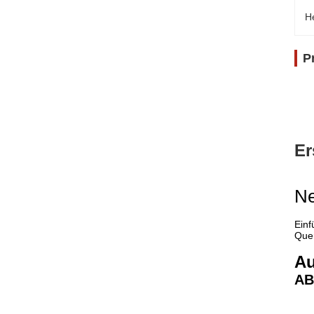
H
P
Er
Ne
Einf
Quer
Au
AB