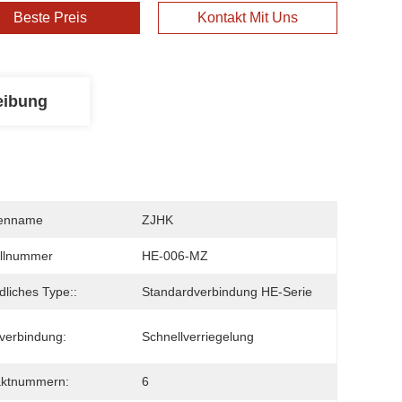
Beste Preis
Kontakt Mit Uns
eibung
enname
ZJHK
llnummer
HE-006-MZ
ldliches Type::
Standardverbindung HE-Serie
verbindung:
Schnellverriegelung
aktnummern:
6