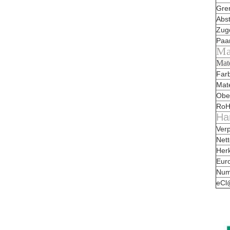
Gre
Abst
Zug
Paa
Ma
Mate
Farb
Mate
Ober
Ro
Ha
Ver
Net
Her
Eur
Numm
eCl