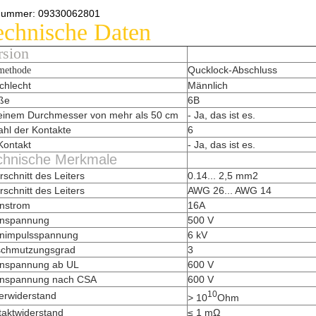
lnummer: 09330062801
echnische Daten
rsion
Qucklock-Abschluss
methode
chlecht
Männlich
ße
6B
 einem Durchmesser von mehr als 50 cm
- Ja, das ist es.
hl der Kontakte
6
Kontakt
- Ja, das ist es.
chnische Merkmale
schnitt des Leiters
0.14... 2,5 mm2
schnitt des Leiters
AWG 26... AWG 14
nstrom
16A
nspannung
500 V
nimpulsspannung
6 kV
schmutzungsgrad
3
nspannung ab UL
600 V
nspannung nach CSA
600 V
10
ierwiderstand
> 10
Ohm
taktwiderstand
≤ 1 mΩ