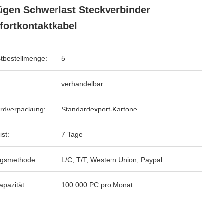
ügen Schwerlast Steckverbinder
ortkontaktkabel
tbestellmenge:
5
verhandelbar
rdverpackung:
Standardexport-Kartone
ist:
7 Tage
ngsmethode:
L/C, T/T, Western Union, Paypal
apazität:
100.000 PC pro Monat