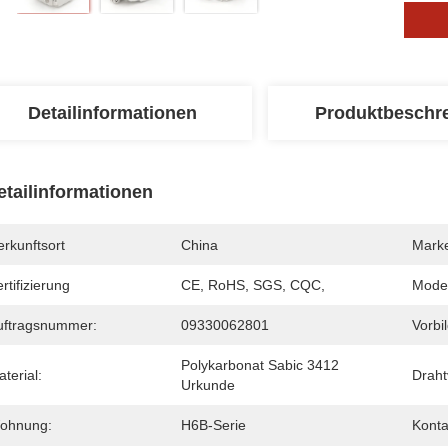
Detailinformationen
Produktbeschr
etailinformationen
rkunftsort
China
Mark
rtifizierung
CE, RoHS, SGS, CQC,
Mode
uftragsnummer:
09330062801
Vorbi
Polykarbonat Sabic 3412 
terial:
Draht
Urkunde
ohnung:
H6B-Serie
Kont