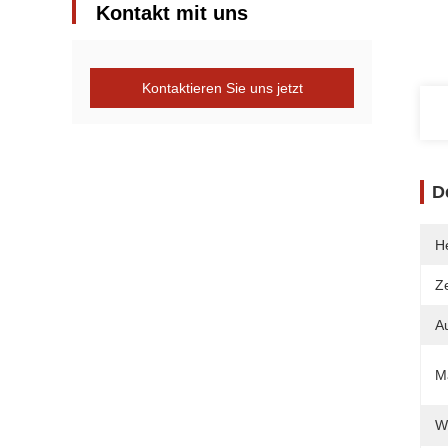
Kontakt mit uns
Kontaktieren Sie uns jetzt
D
He
Ze
A
Ma
W