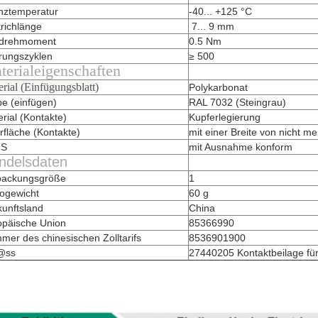
nztemperatur
-40... +125 °C
richlänge
7... 9 mm
drehmoment
0.5 Nm
rungszyklen
≥ 500
terialeigenschaften
rial (Einfügungsblatt)
Polykarbonat
e (einfügen)
RAL 7032 (Steingrau)
rial (Kontakte)
Kupferlegierung
fläche (Kontakte)
mit einer Breite von nicht m
HS
mit Ausnahme konform
ndelsdaten
packungsgröße
1
togewicht
60 g
kunftsland
China
opäische Union
85366990
er des chinesischen Zolltarifs
8536901900
@ss
27440205 Kontaktbeilage für 