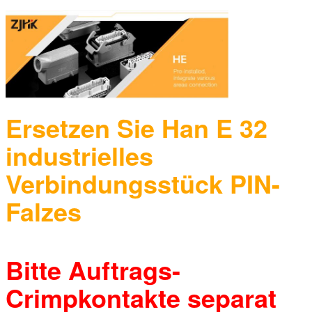
Ersetzen Sie Han E 32
industrielles
Verbindungsstück PIN-
Falzes
Bitte Auftrags-
Crimpkontakte separat