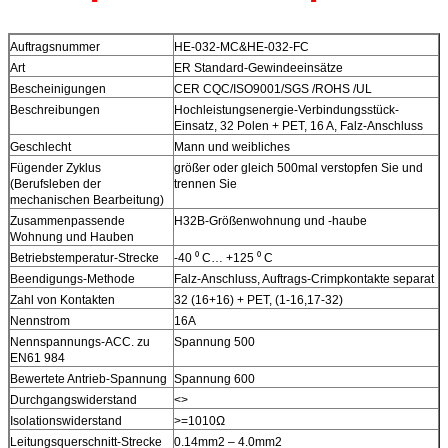
Auftragsnummer
HE-032-MC&HE-032-FC
Art
ER Standard-Gewindeeinsätze
Bescheinigungen
CER CQC/ISO9001/SGS /ROHS /UL
Beschreibungen
Hochleistungsenergie-Verbindungsstück-
Einsatz, 32 Polen + PET, 16 A, Falz-Anschluss
Geschlecht
Mann und weibliches
Fügender Zyklus
größer oder gleich 500mal verstopfen Sie und
(Berufsleben der
trennen Sie
mechanischen Bearbeitung)
Zusammenpassende
H32B-Größenwohnung und -haube
Wohnung und Hauben
Betriebstemperatur-Strecke
-40 ⁰ C… +125 ⁰ C
Beendigungs-Methode
Falz-Anschluss, Auftrags-Crimpkontakte separat
Zahl von Kontakten
32 (16+16) + PET, (1-16,17-32)
Nennstrom
16A
Nennspannungs-ACC. zu
Spannung 500
EN61 984
Bewertete Antrieb-Spannung
Spannung 600
Durchgangswiderstand
<>
Isolationswiderstand
>=1010Ω
Leitungsquerschnitt-Strecke
0.14mm2 – 4.0mm2