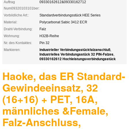
Auftrag
09330162612&09330162712
Num09320103101ber:
Vorbildliche Art::
Standardverbindungsstück HEE Series
Material:
Polycarbonat Sabic 3412 ECR
Draht-Verbindung:
Falz
Wohnung:
H32B-Reihe
Nr. des Kontaktes:
Pin 32
industrieller Verbindungsstückfalzanschluß
Markieren:
,
Industrielles Verbindungsstück 32 PIN-Falzes
,
09330162612 Hochleistungsverbindungsstück
Haoke, das ER Standard-
Gewindeeinsatz, 32
(16+16) + PET, 16A,
männliches &Female,
Falz-Anschluss,