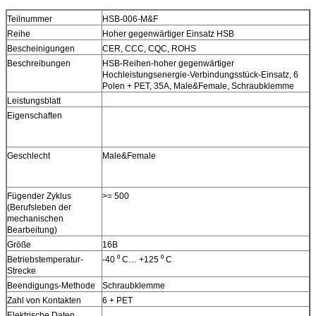
Teilnummer
HSB-006-M&F
Reihe
Hoher gegenwärtiger Einsatz HSB
Bescheinigungen
CER, CCC, CQC, ROHS
Beschreibungen
HSB-Reihen-hoher gegenwärtiger
Hochleistungsenergie-Verbindungsstück-Einsatz, 6
Polen + PET, 35A, Male&Female, Schraubklemme
Leistungsblatt
Eigenschaften
Geschlecht
Male&Female
Fügender Zyklus
>= 500
(Berufsleben der
mechanischen
Bearbeitung)
Größe
16B
Betriebstemperatur-
-40 ⁰ C… +125 ⁰ C
Strecke
Beendigungs-Methode
Schraubklemme
Zahl von Kontakten
6 + PET
Elektrische Daten