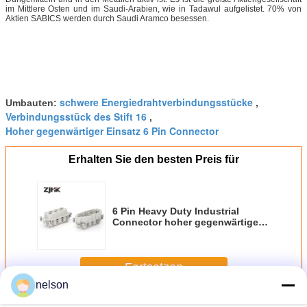
im Mittlere Osten und im Saudi-Arabien, wie in Tadawul aufgelistet. 70% von
Aktien SABICS werden durch Saudi Aramco besessen.
schwere Energiedrahtverbindungsstücke
Umbauten:
,
Verbindungsstück des Stift 16
,
Hoher gegenwärtiger Einsatz 6 Pin Connector
Erhalten Sie den besten Preis für
6 Pin Heavy Duty Industrial
Connector hoher gegenwärtiger
Einsatz 35 Ampere-
Schraubklemme
Fortsetzen
nelson
Industrielles Verbindungsstück
Mehr