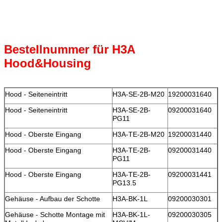
Bestellnummer für H3A
Hood&Housing
Hood - Seiteneintritt
H3A-SE-2B-M20
19200031640
Hood - Seiteneintritt
H3A-SE-2B-
09200031640
PG11
Hood - Oberste Eingang
H3A-TE-2B-M20
19200031440
Hood - Oberste Eingang
H3A-TE-2B-
09200031440
PG11
Hood - Oberste Eingang
H3A-TE-2B-
09200031441
PG13.5
Gehäuse - Aufbau der Schotte
H3A-BK-1L
09200030301
Gehäuse - Schotte Montage mit
H3A-BK-1L-
09200030305