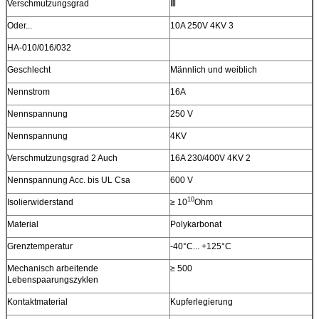
Verschmutzungsgrad
Ⅲ
Oder...
10A 250V 4KV 3
HA-010/016/032
Geschlecht
Männlich und weiblich
Nennstrom
16A
Nennspannung
250 V
Nennspannung
4KV
Verschmutzungsgrad 2 Auch
16A 230/400V 4KV 2
Nennspannung Acc. bis UL Csa
600 V
10
Isolierwiderstand
≥ 10
Ohm
Material
Polykarbonat
Grenztemperatur
-40°C... +125°C
Mechanisch arbeitende
≥ 500
Lebenspaarungszyklen
Kontaktmaterial
Kupferlegierung