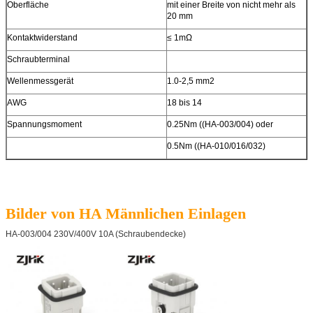
Oberfläche
mit einer Breite von nicht mehr als
20 mm
Kontaktwiderstand
≤ 1mΩ
Schraubterminal
Wellenmessgerät
1.0-2,5 mm2
AWG
18 bis 14
Spannungsmoment
0.25Nm ((HA-003/004) oder
0.5Nm ((HA-010/016/032)
Bilder von HA Männlichen Einlagen
HA-003/004 230V/400V 10A (Schraubendecke)