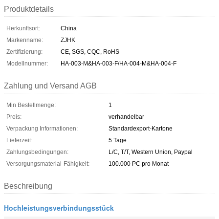
Produktdetails
Herkunftsort:
China
Markenname:
ZJHK
Zertifizierung:
CE, SGS, CQC, RoHS
Modellnummer:
HA-003-M&HA-003-F/HA-004-M&HA-004-F
Zahlung und Versand AGB
Min Bestellmenge:
1
Preis:
verhandelbar
Verpackung Informationen:
Standardexport-Kartone
Lieferzeit:
5 Tage
Zahlungsbedingungen:
L/C, T/T, Western Union, Paypal
Versorgungsmaterial-Fähigkeit:
100.000 PC pro Monat
Beschreibung
Hochleistungsverbindungsstück