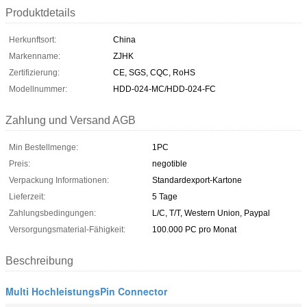
Produktdetails
Herkunftsort:
China
Markenname:
ZJHK
Zertifizierung:
CE, SGS, CQC, RoHS
Modellnummer:
HDD-024-MC/HDD-024-FC
Zahlung und Versand AGB
Min Bestellmenge:
1PC
Preis:
negotible
Verpackung Informationen:
Standardexport-Kartone
Lieferzeit:
5 Tage
Zahlungsbedingungen:
L/C, T/T, Western Union, Paypal
Versorgungsmaterial-Fähigkeit:
100.000 PC pro Monat
Beschreibung
Multi HochleistungsPin Connector