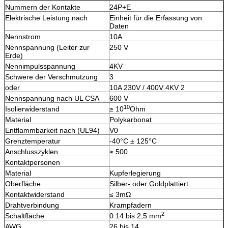
Nummern der Kontakte
24P+E
Elektrische Leistung nach
Einheit für die Erfassung von
Daten
Nennstrom
10A
Nennspannung (Leiter zur
250 V
Erde)
Nennimpulsspannung
4KV
Schwere der Verschmutzung
3
oder
10A 230V / 400V 4KV 2
Nennspannung nach UL CSA
600 V
10
Isolierwiderstand
≥ 10
Ohm
Material
Polykarbonat
Entflammbarkeit nach (UL94)
V0
Grenztemperatur
-40°C ± 125°C
Anschlusszyklen
≥ 500
Kontaktpersonen
Material
Kupferlegierung
Oberfläche
Silber- oder Goldplattiert
Kontaktwiderstand
≤ 3mΩ
Drahtverbindung
Krampfadern
2
Schaltfläche
0.14 bis 2,5 mm
AWG
26 bis 14