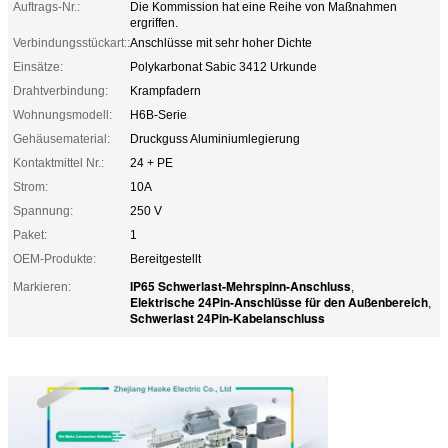
Auftrags-Nr.:
Die Kommission hat eine Reihe von Maßnahmen
ergriffen.
Verbindungsstückart::
Anschlüsse mit sehr hoher Dichte
Einsätze:
Polykarbonat Sabic 3412 Urkunde
Drahtverbindung:
Krampfadern
Wohnungsmodell:
H6B-Serie
Gehäusematerial:
Druckguss Aluminiumlegierung
Kontaktmittel Nr.:
24 + PE
Strom:
10A
Spannung:
250 V
Paket:
1
OEM-Produkte:
Bereitgestellt
IP65 Schwerlast-Mehrspinn-Anschluss
Markieren:
,
Elektrische 24Pin-Anschlüsse für den Außenbereich
,
Schwerlast 24Pin-Kabelanschluss