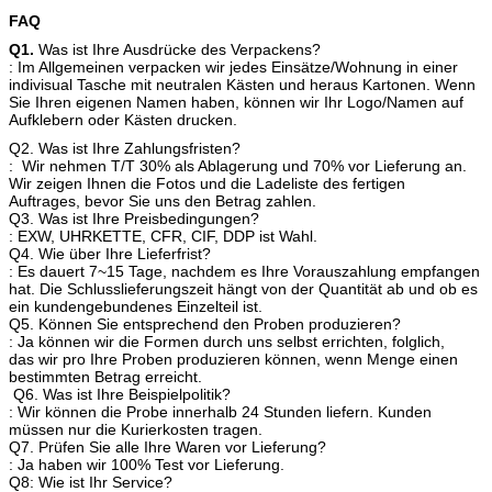
FAQ
Q1.
Was ist Ihre Ausdrücke des Verpackens?
: Im Allgemeinen verpacken wir jedes Einsätze/Wohnung in einer
indivisual Tasche mit neutralen Kästen und heraus Kartonen. Wenn
Sie Ihren eigenen Namen haben, können wir Ihr Logo/Namen auf
Aufklebern oder Kästen drucken.
Q2. Was ist Ihre Zahlungsfristen?
: Wir nehmen T/T 30% als Ablagerung und 70% vor Lieferung an.
Wir zeigen Ihnen die Fotos und die Ladeliste des fertigen
Auftrages, bevor Sie uns den Betrag zahlen.
Q3. Was ist Ihre Preisbedingungen?
: EXW, UHRKETTE, CFR, CIF, DDP ist Wahl.
Q4. Wie über Ihre Lieferfrist?
: Es dauert 7~15 Tage, nachdem es Ihre Vorauszahlung empfangen
hat. Die Schlusslieferungszeit hängt von der Quantität ab und ob es
ein kundengebundenes Einzelteil ist.
Q5. Können Sie entsprechend den Proben produzieren?
: Ja können wir die Formen durch uns selbst errichten, folglich,
das wir pro Ihre Proben produzieren können, wenn Menge einen
bestimmten Betrag erreicht.
Q6. Was ist Ihre Beispielpolitik?
: Wir können die Probe innerhalb 24 Stunden liefern. Kunden
müssen nur die Kurierkosten tragen.
Q7. Prüfen Sie alle Ihre Waren vor Lieferung?
: Ja haben wir 100% Test vor Lieferung.
Q8: Wie ist Ihr Service?