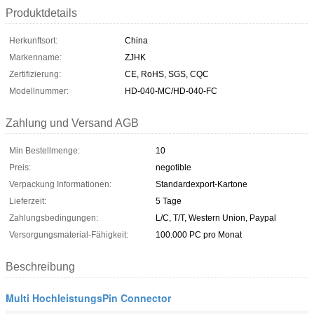
Produktdetails
Herkunftsort:
China
Markenname:
ZJHK
Zertifizierung:
CE, RoHS, SGS, CQC
Modellnummer:
HD-040-MC/HD-040-FC
Zahlung und Versand AGB
Min Bestellmenge:
10
Preis:
negotible
Verpackung Informationen:
Standardexport-Kartone
Lieferzeit:
5 Tage
Zahlungsbedingungen:
L/C, T/T, Western Union, Paypal
Versorgungsmaterial-Fähigkeit:
100.000 PC pro Monat
Beschreibung
Multi HochleistungsPin Connector