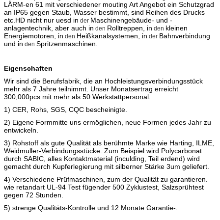
LÄRM-en 61
mit verschiedener mouting Art Angebot ein Schutzgrad
an IP65 gegen Staub, Wasser
bestimmt
,
sind Reihen des
Drucks
etc.HD
nicht nur uesd in
Maschinengebäude- und -
der
anlagentechnik, aber auch in
Rolltreppen, in
kleinen
den
den
Energiemotoren, in
Heißkanalsystemen, in
Bahnverbindung
den
der
und in
Spritzenmaschinen.
den
Eigenschaften
Wir sind die Berufsfabrik, die an Hochleistungsverbindungsstück
mehr als 7 Jahre teilnimmt. Unser Monatsertrag erreicht
300,000pcs mit mehr als 50 Werkstattpersonal.
1) CER, Rohs, SGS, CQC bescheinigte.
2) Eigene Formmitte uns ermöglichen, neue Formen jedes Jahr zu
entwickeln.
3) Rohstoff als gute Qualität als berühmte Marke wie Harting, ILME,
Weidmuller-Verbindungsstücke. Zum Beispiel wird Polycarbonat
durch SABIC, alles Kontaktmaterial (inculding, Teil erdend) wird
gemacht durch Kupferlegierung mit silberner Stärke 3um geliefert.
4) Verschiedene Prüfmaschinen, zum der Qualität zu garantieren.
wie retandart UL-94 Test fügender 500 Zyklustest, Salzsprühtest
gegen 72 Stunden.
5) strenge Qualitäts-Kontrolle und 12 Monate Garantie-.