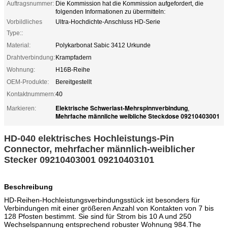
Auftragsnummer:
Die Kommission hat die Kommission aufgefordert, die
folgenden Informationen zu übermitteln:
Vorbildliches
Ultra-Hochdichte-Anschluss HD-Serie
Type::
Material:
Polykarbonat Sabic 3412 Urkunde
Drahtverbindung:
Krampfadern
Wohnung:
H16B-Reihe
OEM-Produkte:
Bereitgestellt
Kontaktnummern:
40
Elektrische Schwerlast-Mehrspinnverbindung
Markieren:
,
Mehrfache männliche weibliche Steckdose 09210403001
HD-040 elektrisches Hochleistungs-Pin
Connector, mehrfacher männlich-weiblicher
Stecker 09210403001 09210403101
Beschreibung
HD-Reihen-Hochleistungsverbindungsstück ist besonders für
Verbindungen mit einer größeren Anzahl von Kontakten von 7 bis
128 Pfosten bestimmt. Sie sind für Strom bis 10 A und 250
Wechselspannung entsprechend
robuster Wohnung
984.The