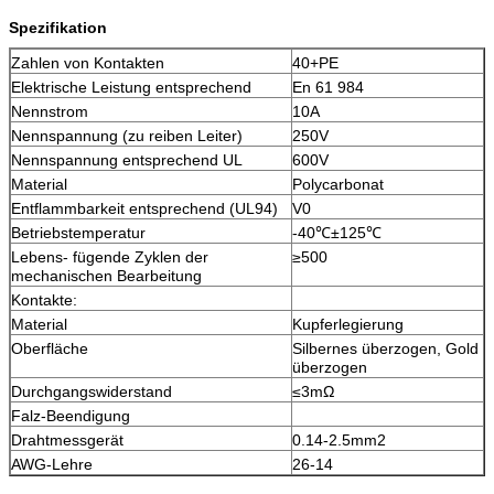
Spezifikation
Zahlen von Kontakten
40+PE
Elektrische Leistung entsprechend
En 61 984
Nennstrom
10A
Nennspannung (zu reiben Leiter)
250V
Nennspannung entsprechend UL
600V
Material
Polycarbonat
Entflammbarkeit entsprechend (UL94)
V0
Betriebstemperatur
-40℃±125℃
Lebens- fügende Zyklen der
≥500
mechanischen Bearbeitung
Kontakte:
Material
Kupferlegierung
Oberfläche
Silbernes überzogen, Gold
überzogen
Durchgangswiderstand
≤3mΩ
Falz-Beendigung
Drahtmessgerät
0.14-2.5mm2
AWG-Lehre
26-14